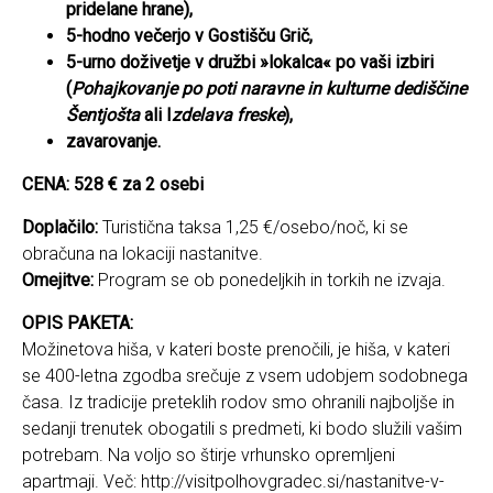
pridelane hrane),
5-hodno večerjo v Gostišču Grič,
5-urno doživetje v družbi »lokalca« po vaši izbiri
(
Pohajkovanje po poti naravne in kulturne dediščine
Šentjošta
ali
I
zdelava freske
),
zavarovanje.
CENA: 528 € za 2 osebi
Doplačilo:
Turistična taksa 1,25 €/osebo/noč, ki se
obračuna na lokaciji nastanitve.
Omejitve:
Program se ob ponedeljkih in torkih ne izvaja.
OPIS PAKETA:
Možinetova hiša, v kateri boste prenočili, je hiša, v kateri
se 400-letna zgodba srečuje z vsem udobjem sodobnega
časa. Iz tradicije preteklih rodov smo ohranili najboljše in
sedanji trenutek obogatili s predmeti, ki bodo služili vašim
potrebam. Na voljo so štirje vrhunsko opremljeni
apartmaji. Več:
http://visitpolhovgradec.si/nastanitve-v-