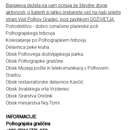
Blagajeva dežela pa vam ponuja še številne druge
aktivnosti, o katerih si lahko preberete več na naši spletni
strani Visit Polhov Gradec, pod zavihkom DOŽIVETJA:
Pohodništvo - dobro označene planinske poti
Polhograjskega hribovja.
Kolesarjenje po Polhograjskem hribovju.
Delavnica peke kruha.
Obisk Polhovega doživljajskega parka.
Obisk Polhograjske graščine.
Obisk Muzeja pošte in telekomunikacij v Polhovem
Gradcu.
Obisk restavratorske delavnice Kavčič.
Obisk živalskega vrta Vrzdenec.
Obisk Sirarstva Orešnik.
Obisk mesarstva Noj Tomi.
INFORMACIJE:
Polhograjska graščina