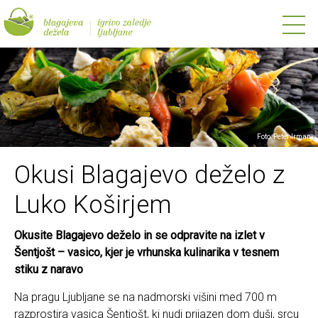
Foto: Peter Irman
Okusi Blagajevo deželo z
Luko Koširjem
Okusite Blagajevo deželo in se odpravite na izlet v
Šentjošt – vasico, kjer je vrhunska kulinarika v tesnem
stiku z naravo
Na pragu Ljubljane se na nadmorski višini med 700 m
razprostira vasica Šentjošt, ki nudi prijazen dom duši, srcu