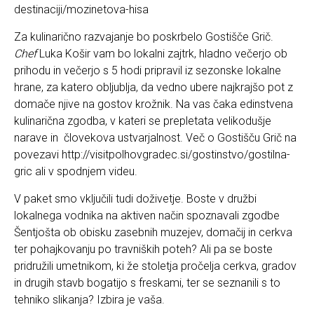
destinaciji/mozinetova-hisa
Za kulinarično razvajanje bo poskrbelo Gostišče Grič.
Chef
Luka Košir vam bo lokalni zajtrk, hladno večerjo ob
prihodu in večerjo s 5 hodi pripravil iz sezonske lokalne
hrane, za katero obljublja, da vedno ubere najkrajšo pot z
domače njive na gostov krožnik. Na vas čaka edinstvena
kulinarična zgodba, v kateri se prepletata velikodušje
narave in človekova ustvarjalnost. Več o Gostišču Grič na
povezavi
http://visitpolhovgradec.si/gostinstvo/gostilna-
gric
ali v spodnjem videu.
V paket smo vključili tudi doživetje. Boste v družbi
lokalnega vodnika na aktiven način spoznavali zgodbe
Šentjošta ob obisku zasebnih muzejev, domačij in cerkva
ter pohajkovanju po travniških poteh? Ali pa se boste
pridružili umetnikom, ki že stoletja pročelja cerkva, gradov
in drugih stavb bogatijo s freskami, ter se seznanili s to
tehniko slikanja? Izbira je vaša.