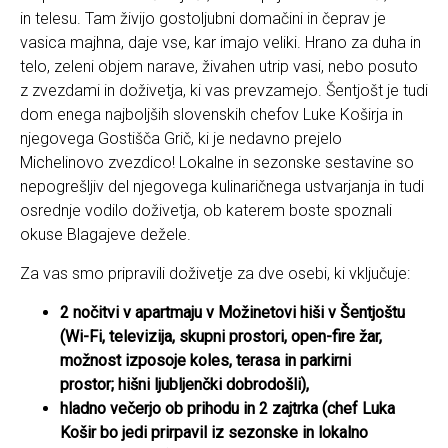
in telesu. Tam živijo gostoljubni domačini in čeprav je
vasica majhna, daje vse, kar imajo veliki. Hrano za duha in
telo, zeleni objem narave, živahen utrip vasi, nebo posuto
z zvezdami in doživetja, ki vas prevzamejo. Šentjošt je tudi
dom enega najboljših slovenskih chefov Luke Koširja in
njegovega Gostišča Grič, ki je nedavno prejelo
Michelinovo zvezdico! Lokalne in sezonske sestavine so
nepogrešljiv del njegovega kulinaričnega ustvarjanja in tudi
osrednje vodilo doživetja, ob katerem boste spoznali
okuse Blagajeve dežele.
Za vas smo pripravili doživetje za dve osebi, ki vključuje:
2 nočitvi v apartmaju v Možinetovi hiši v Šentjoštu
(Wi-Fi, televizija, skupni prostori, open-fire žar,
možnost izposoje koles, terasa in parkirni
prostor; hišni ljubljenčki dobrodošli),
hladno večerjo ob prihodu in 2 zajtrka (chef Luka
Košir bo jedi prirpavil iz sezonske in lokalno