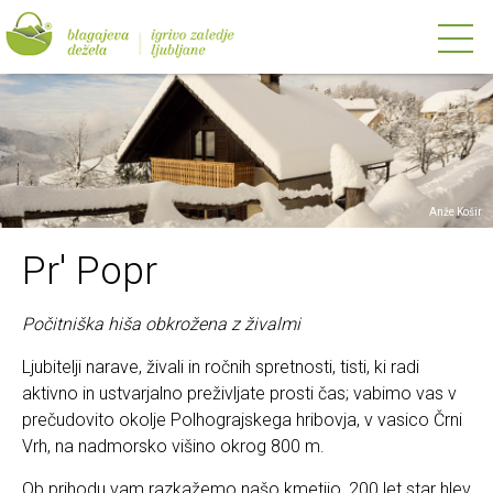
Anže Košir
Pr' Popr
Počitniška hiša obkrožena z živalmi
Ljubitelji narave, živali in ročnih spretnosti, tisti, ki radi
aktivno in ustvarjalno preživljate prosti čas; vabimo vas v
prečudovito okolje Polhograjskega hribovja, v vasico Črni
Vrh, na nadmorsko višino okrog 800 m.
Ob prihodu vam razkažemo našo kmetijo, 200 let star hlev