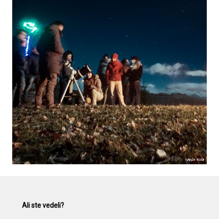
Anže Košir
Ali ste vedeli?