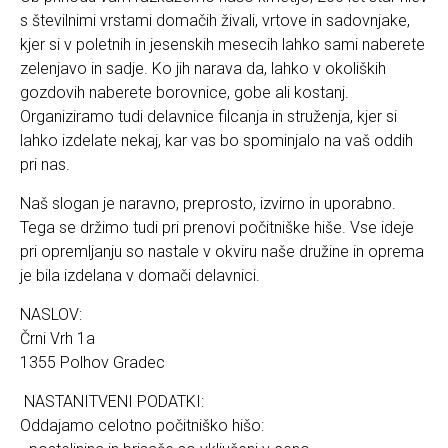
s številnimi vrstami domačih živali, vrtove in sadovnjake,
kjer si v poletnih in jesenskih mesecih lahko sami naberete
zelenjavo in sadje. Ko jih narava da, lahko v okoliških
gozdovih naberete borovnice, gobe ali kostanj.
Organiziramo tudi delavnice filcanja in struženja, kjer si
lahko izdelate nekaj, kar vas bo spominjalo na vaš oddih
pri nas.
Naš slogan je naravno, preprosto, izvirno in uporabno.
Tega se držimo tudi pri prenovi počitniške hiše. Vse ideje
pri opremljanju so nastale v okviru naše družine in oprema
je bila izdelana v domači delavnici.
NASLOV:
Črni Vrh 1a
1355 Polhov Gradec
NASTANITVENI PODATKI:
Oddajamo celotno počitniško hišo: