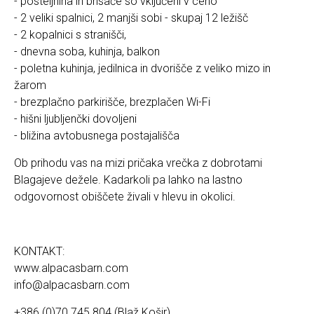
- posteljnina in brisače so vključeni v ceno
- 2 veliki spalnici, 2 manjši sobi - skupaj 12 ležišč
- 2 kopalnici s stranišči,
- dnevna soba, kuhinja, balkon
- poletna kuhinja, jedilnica in dvorišče z veliko mizo in
žarom
- brezplačno parkirišče, brezplačen Wi-Fi
- hišni ljubljenčki dovoljeni
- bližina avtobusnega postajališča
Ob prihodu vas na mizi pričaka vrečka z dobrotami
Blagajeve dežele. Kadarkoli pa lahko na lastno
odgovornost obiščete živali v hlevu in okolici.
KONTAKT:
www.alpacasbarn.com
info@alpacasbarn.com
+386 (0)70 745 804 (Blaž Košir)